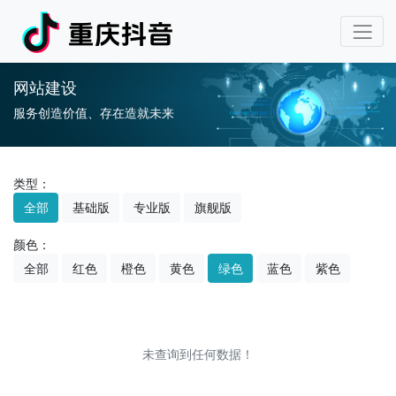
网站建设
服务创造价值、存在造就未来
类型：
全部
基础版
专业版
旗舰版
颜色：
全部
红色
橙色
黄色
绿色
蓝色
紫色
未查询到任何数据！