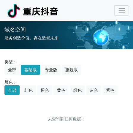
域名空间
服务创造价值、存在造就未来
类型：
全部
基础版
专业版
旗舰版
颜色：
全部
红色
橙色
黄色
绿色
蓝色
紫色
未查询到任何数据！