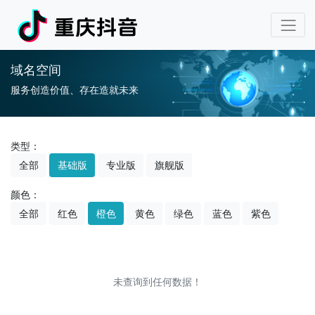
域名空间
服务创造价值、存在造就未来
类型：
全部
基础版
专业版
旗舰版
颜色：
全部
红色
橙色
黄色
绿色
蓝色
紫色
未查询到任何数据！