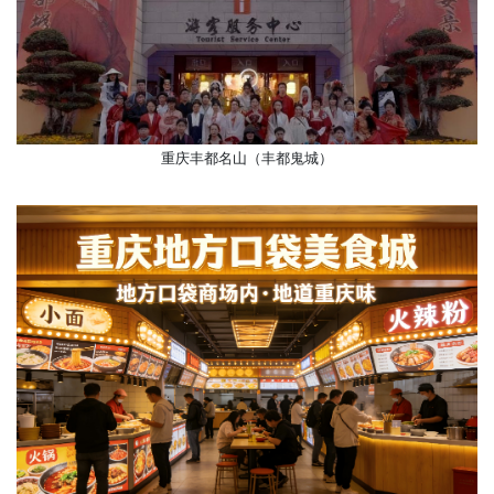
重庆丰都名山（丰都鬼城）