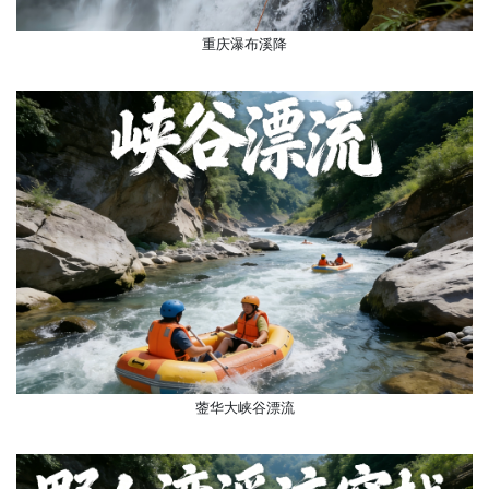
重庆瀑布溪降
蓥华大峡谷漂流