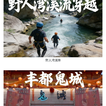
野人湾溪降